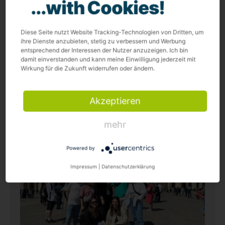
...with Cookies!
Nachdem Google die Sichtbarkeit von FAQ- und
How-To-Markups drastisch reduziert hat, haben
einige SEOs strukturierte Daten schon für tot
Diese Seite nutzt Website Tracking-Technologien von Dritten, um
erklärt. Trotzdem sind strukturierte Daten eine gute
ihre Dienste anzubieten, stetig zu verbessern und Werbung
entsprechend der Interessen der Nutzer anzuzeigen. Ich bin
Maßnahme, damit Google und Nutzer:innen Deine
damit einverstanden und kann meine Einwilligung jederzeit mit
Website besser verstehen und Du besser in den
Wirkung für die Zukunft widerrufen oder ändern.
Suchergebnissen vertreten bist. In diesem Artikel
zeigen wir Dir, warum
weiterlesen
Akzeptieren
Lesedauer: 4 Minuten
mehr
Powered by
Impressum
|
Datenschutzerklärung