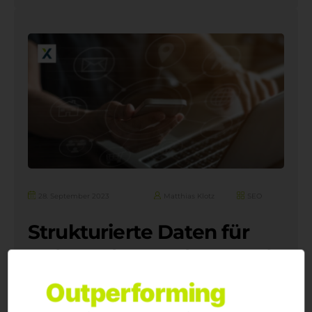
28. September 2023
Matthias Klotz
SEO
Strukturierte Daten für
Dein Online-Business – Ein
Leitfaden
Outperforming