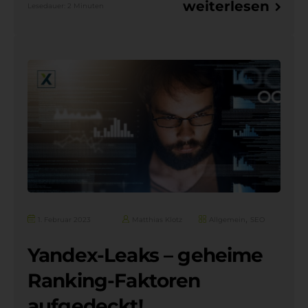
weiterlesen
Lesedauer: 2 Minuten
,
1. Februar 2023
Matthias Klotz
Allgemein
SEO
Yandex-Leaks – geheime
Ranking-Faktoren
aufgedeckt!