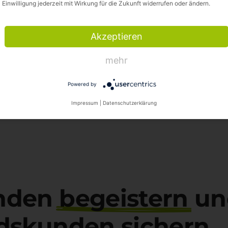
Einwilligung jederzeit mit Wirkung für die Zukunft widerrufen oder ändern.
Relaunch-Begleitung
Kanalausrichtung online & offline / Dri
Akzeptieren
Conversion-Optimierung
mehr
ganzheitliche digitale Strategie
Powered by
Impressum
|
Datenschutzerklärung
nden
begeistern
un
ndskunden
sichern