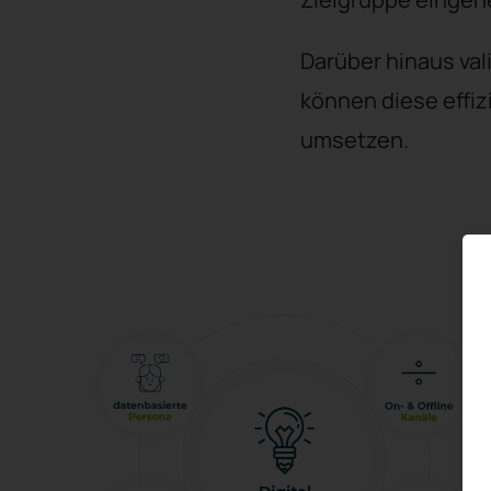
Darüber hinaus val
können diese effi
umsetzen.