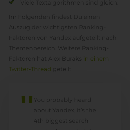
Vi
ele Textalgorithmen sind gleich
.
Im
Folgenden
findest Du
einen
Auszug der wichtigsten Ranking-
Faktoren
von Yandex
aufgeteilt nach
Themenbereich
.
Weitere
Ranking
-
F
aktoren hat
Alex Buraks
in einem
Twitter-Thread
geteilt
.
You probably heard
about Yandex, it’s the
4th biggest search