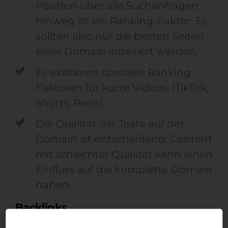
Position über alle Suchanfragen
hinweg ist ein Ranking-Faktor: Es
sollten also nur die besten Seiten
einer Domain indexiert werden.
Es existieren spezielle Ranking-
Faktoren für kurze Videos. (TikTok,
Shorts, Reels)
Die Qualität der Texte auf der
Domain ist entscheidend: Content
mit schlechter Qualität kann einen
Einfluss auf die komplette Domain
haben.
Backlinks