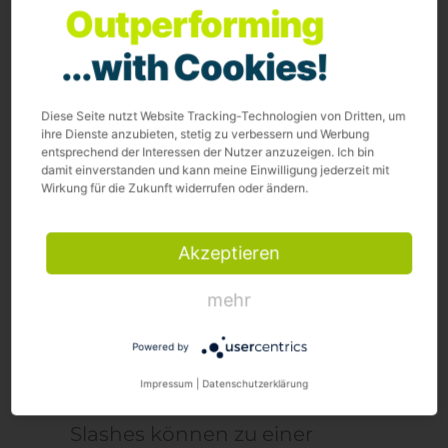
Alter und Qualität von Backlinks
Outperforming
sind ein Rankingfaktor.
...with Cookies!
Backlinks von den 100 besten
Websites nach PageRank wirken
Diese Seite nutzt Website Tracking-Technologien von Dritten, um
ihre Dienste anzubieten, stetig zu verbessern und Werbung
sich auf die Platzierung aus.
entsprechend der Interessen der Nutzer anzuzeigen. Ich bin
damit einverstanden und kann meine Einwilligung jederzeit mit
Backlinks von Hauptseiten sind
Wirkung für die Zukunft widerrufen oder ändern.
wichtiger als von internen Seiten.
Das Verhältnis von
„guten
“ zu
Akzeptieren
„schlechten
“ Backlinks ist ein
mehr
Ranking-Faktor.
Powered by
URL
Impressum
|
Datenschutzerklärung
Zahlen in URLs oder zu vielen
Slashes
können zu einer