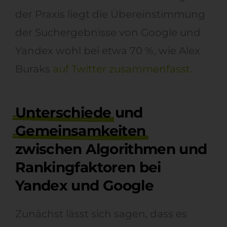
der Praxis liegt die Übereinstimmung
der Suchergebnisse von Google und
Yandex wohl bei etwa 70 %, wie Alex
Buraks
auf Twitter zusammenfasst.
Unterschiede
und
Gemeinsamkeiten
zwischen Algorithmen und
Rankingfaktoren bei
Yandex und Google
Zunächst lässt sich sagen, dass
es