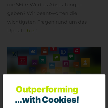
die SEO? Wird es Abstrafungen
geben? Wir beantworten die
wichtigsten Fragen rund um das
Update
hier
!
Outperforming
...with Cookies!
Affiliate
News