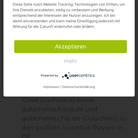
Diese Seite nutzt Website Tracking-Technologien von Dritten, um
ihre Dienste anzubieten, stetig zu verbessern und Werbung
Top-Incentive-Publisher GSG &
entsprechend der Interessen der Nutzer anzuzeigen. Ich bin
damit einverstanden und kann meine Einwilligung jederzeit mit
Pepper schließen sich zusammen
Wirkung für die Zukunft widerrufen oder ändern.
Am 07.12.2022
verkündete die Global
Akzeptieren
Savings Group
, dass eine Fusionierung
mehr
mit Pepper.com final umgesetzt wird:
Powered by
Global Savings Group (GSG)
Impressum
|
Datenschutzerklärung
gehört mit Seiten wie Shoop und
iGraal (Cashback) sowie
gutscheine.focus.de und
gutscheine.chip.de (Gutschein) zu
den größten Inventive Playern in
DE