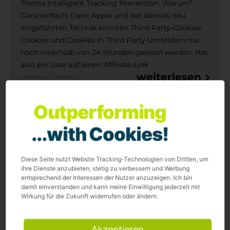
Thema Intelligent Tracking Prevention. Warum?
Ganz einfach: Dank Apple und der damals neu
eingeführten Technik konnten Third-Party-Cookies
Cookies und Cookies in Third Party Umfeldern nur
noch innerhalb von 24 Stunden gelesen werden. Hat
also ein User auf einen Affiliate-Link
weiterlesen
Lesedauer: 7 Minuten
Outperforming
...with Cookies!
Diese Seite nutzt Website Tracking-Technologien von Dritten, um
Outperforming.
ihre Dienste anzubieten, stetig zu verbessern und Werbung
entsprechend der Interessen der Nutzer anzuzeigen. Ich bin
With Heart and Brain.
damit einverstanden und kann meine Einwilligung jederzeit mit
Wirkung für die Zukunft widerrufen oder ändern.
Akzeptieren