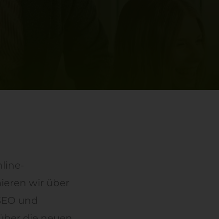
line-
ieren wir über
 SEO und
 über die neuen