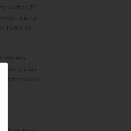
ag vorher, 15
önnen bis zu
t-in für die
 starten.
nzipiert. Sie
ernehmen oder