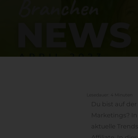
Lesedauer:
4
Minuten
Du bist auf de
Marketings? I
aktuelle Trend
Affiliate. In d