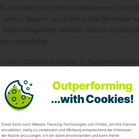
, so erhält man drei Notifikationen (einen T
 und zu Beginn des Events). Die Reminder k
Voraus eingestellt werden. Jedoch ist das Op
ten notwendig.
m April 2023 die Anzeigen in Suchergebnissen
die Suchergebnisseite der Instagram-Suche ko
Outperforming
eispielsweise bei der Suche nach dem Unt
ezeigt werden.
...with Cookies!
ic: Retail Media
Diese Seite nutzt Website Tracking-Technologien von Dritten, um ihre Dienste
anzubieten, stetig zu verbessern und Werbung entsprechend der Interessen
der Nutzer anzuzeigen. Ich bin damit einverstanden und kann meine