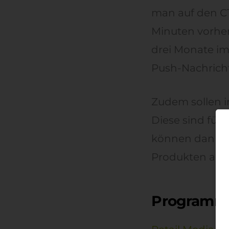
man auf den CTA
Minuten vorher
drei Monate im 
Push-Nachrich
Zudem sollen i
Diese sind für 
können dann b
Produkten ang
Programmat