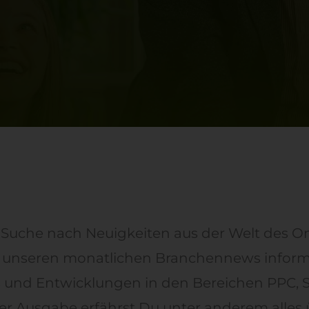
r Suche nach Neuigkeiten aus der Welt des On
n unseren monatlichen Branchennews inform
s und Entwicklungen in den Bereichen PPC,
ieser Ausgabe erfährst Du unter anderem alles