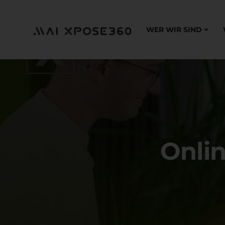
WER WIR SIND
Onli