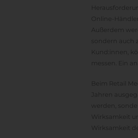
Herausforderun
Online-Händler
Außerdem werde
sondern auch z
Kund:innen, kö
messen. Ein ans
Beim Retail M
Jahren ausgega
werden, sonder
Wirksamkeit un
Wirksamkeit d