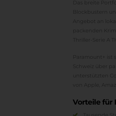
Das breite Portf
Blockbustern un
Angebot an loka
packenden Krim
Thriller-Serie A 
Paramount+ ist 
Schweiz über pa
unterstützten C
von Apple, Amaz
Vorteile fü
Tausende St