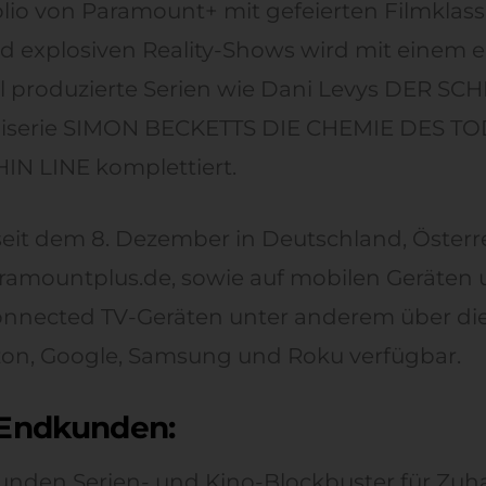
olio von Paramount+ mit gefeierten Filmklass
d explosiven Reality-Shows wird mit einem e
l produzierte Serien wie Dani Levys DER SCH
iserie SIMON BECKETTS DIE CHEMIE DES TO
THIN LINE komplettiert.
seit dem 8. Dezember in Deutschland, Österr
ramountplus.de, sowie auf mobilen Geräten
onnected TV-Geräten unter anderem über di
on, Google, Samsung und Roku verfügbar.
r Endkunden:
unden Serien- und Kino-Blockbuster für Zuh