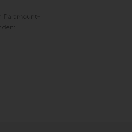
n Paramount+
nden: