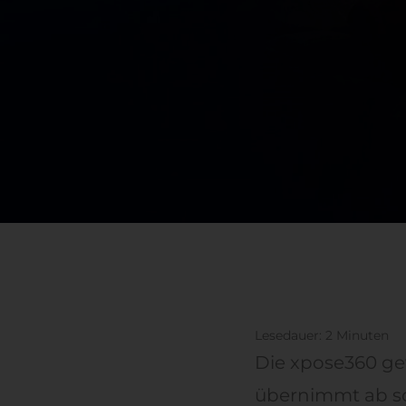
Lesedauer:
2
Minuten
Die xpose360 ge
übernimmt ab s