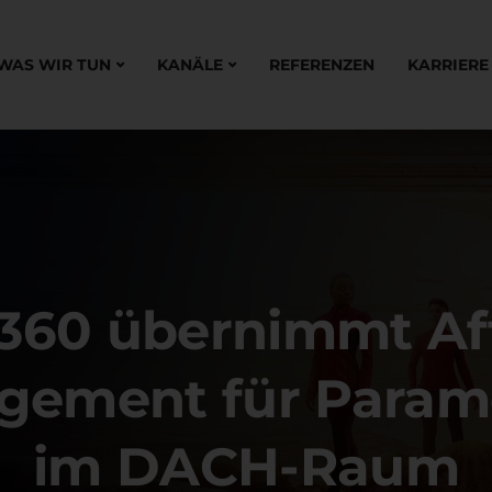
WAS WIR TUN
KANÄLE
REFERENZEN
KARRIERE
360 übernimmt Affi
gement für Param
im DACH-Raum