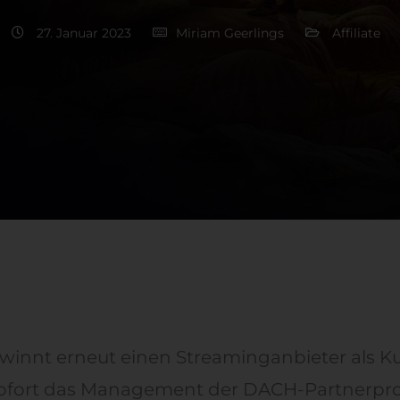
27. Januar 2023
Miriam Geerlings
Affiliate
winnt erneut einen Streaminganbieter als 
ofort das Management der DACH-Partnerp