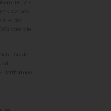
ikern, Must-see
rstklassigen
EICH, der
DES oder die
eich und der
 und
e Plattformen
ause