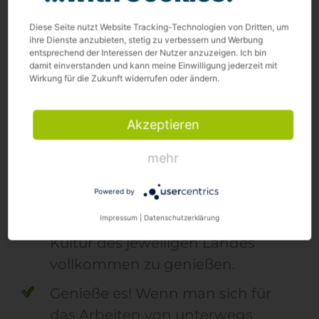
funktioniert.
Fokussiere Dich auf das
Diese Seite nutzt Website Tracking-Technologien von Dritten, um
ihre Dienste anzubieten, stetig zu verbessern und Werbung
Wesentliche. Arbeite Deine To-Dos
entsprechend der Interessen der Nutzer anzuzeigen. Ich bin
damit einverstanden und kann meine Einwilligung jederzeit mit
Schritt für Schritt ab, plane Deine
Wirkung für die Zukunft widerrufen oder ändern.
Termine effizient und achte
darauf, dass Du Dich nicht von zu
Akzeptieren
vielen nebensächlichen Themen
negativ beeinflussen lässt.
mehr
Ansonsten kann es schwerfallen,
Powered by
nach deinen To-Dos auch
Impressum
|
Datenschutzerklärung
abzuschalten und die Natur und
Kultur des jeweiligen Landes
vollkommen zu genießen.
Genieße es! Wenn man sich für
das Arbeiten von unterwegs