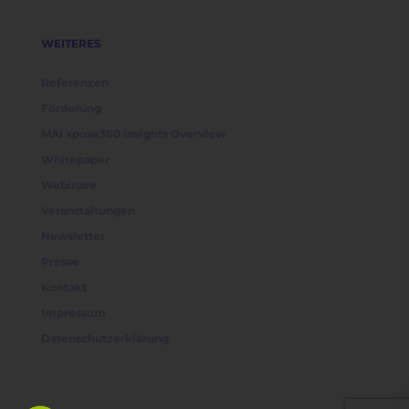
WEITERES
Referenzen
Förderung
MAI xpose360 Insights Overview
Whitepaper
Webinare
Veranstaltungen
Newsletter
Presse
Kontakt
Impressum
Datenschutzerklärung