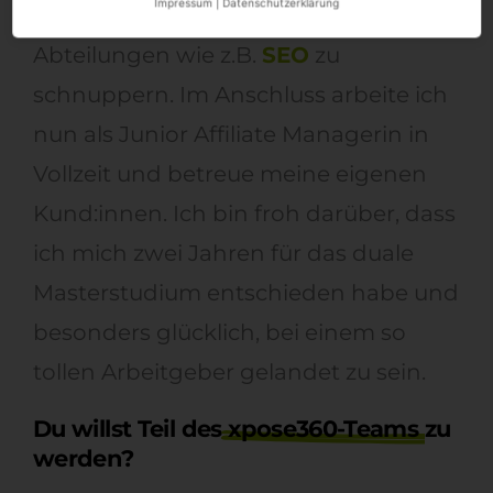
Impressum
|
Datenschutzerklärung
nochmal praktisch in die anderen
Abteilungen wie z.B.
SEO
zu
schnuppern. Im Anschluss arbeite ich
nun als Junior Affiliate Managerin in
Vollzeit und betreue meine eigenen
Kund:innen. Ich bin froh darüber, dass
ich mich zwei Jahren für das duale
Masterstudium entschieden habe und
besonders glücklich, bei einem so
tollen Arbeitgeber gelandet zu sein.
Du willst Teil des
xpose360-Teams
zu
werden?