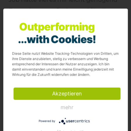
Expert:innen zu finden und für die
Masterthesis zu befragen.
Outperforming
Wie ging es weiter?
...with Cookies!
Ich wusste bereits vor Beginn des
Diese Seite nutzt Website Tracking-Technologien von Dritten, um
ihre Dienste anzubieten, stetig zu verbessern und Werbung
dualen Studiums, dass ich im
entsprechend der Interessen der Nutzer anzuzeigen. Ich bin
damit einverstanden und kann meine Einwilligung jederzeit mit
Anschluss bei der xpose360 bleiben
Wirkung für die Zukunft widerrufen oder ändern.
werde und auch unbedingt bleiben
wollte.
Nach Abgabe der
Akzeptieren
Masterthesis habe ich noch ein
mehr
verkürztes Traineeship gemacht und
Powered by
hatte dadurch die Möglichkeit, auch