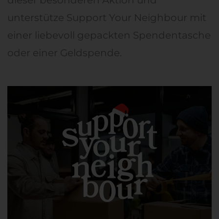
unterstütze Support Your Neighbour mit
einer liebevoll gepackten Spendentasche
oder einer Geldspende.