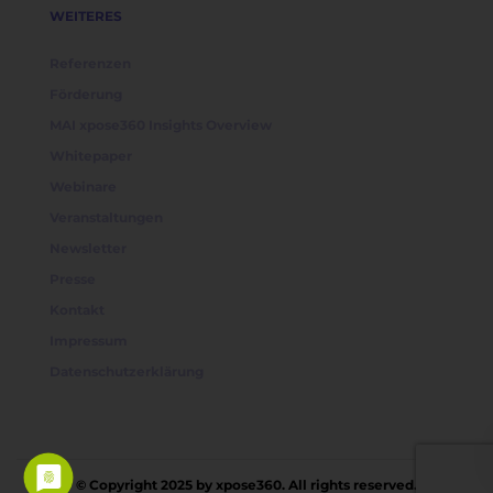
WEITERES
Referenzen
Förderung
MAI xpose360 Insights Overview
Whitepaper
Webinare
Veranstaltungen
Newsletter
Presse
Kontakt
Impressum
Datenschutzerklärung
©️ Copyright 2025 by xpose360. All rights reserved.