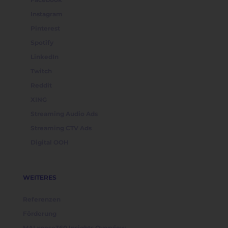
Instagram
Pinterest
Spotify
LinkedIn
Twitch
Reddit
XING
Streaming Audio Ads
Streaming CTV Ads
Digital OOH
WEITERES
Referenzen
Förderung
MAI xpose360 Insights Overview