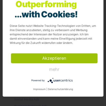
Outperforming
Gesellschaftliche Verantwortung
...with Cookies!
WAS WIR TUN
Diese Seite nutzt Website Tracking-Technologien von Dritten, um
ihre Dienste anzubieten, stetig zu verbessern und Werbung
Customer Journey
entsprechend der Interessen der Nutzer anzuzeigen. Ich bin
damit einverstanden und kann meine Einwilligung jederzeit mit
Strategie digital
Wirkung für die Zukunft widerrufen oder ändern.
Inbound Marketing
SEO
Akzeptieren
Content Experience
Content Marketing
mehr
Marketing Automation
Social-Media-Marketing
Powered by
PAID MEDIA / PPC
Impressum
|
Datenschutzerklärung
SEA
Social Media Ads
Business Network Ads